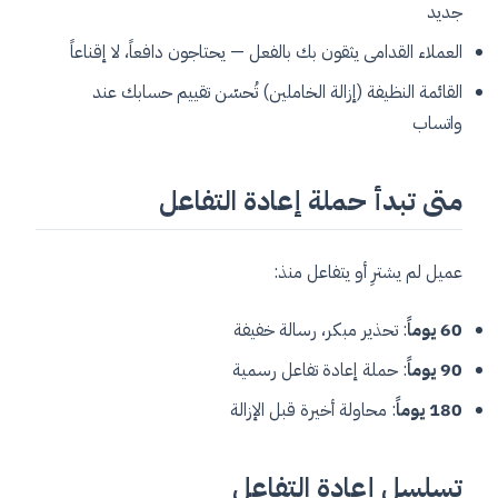
جديد
العملاء القدامى يثقون بك بالفعل — يحتاجون دافعاً، لا إقناعاً
القائمة النظيفة (إزالة الخاملين) تُحسّن تقييم حسابك عند
واتساب
متى تبدأ حملة إعادة التفاعل
عميل لم يشترِ أو يتفاعل منذ:
60 يوماً
: تحذير مبكر، رسالة خفيفة
90 يوماً
: حملة إعادة تفاعل رسمية
180 يوماً
: محاولة أخيرة قبل الإزالة
تسلسل إعادة التفاعل