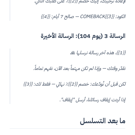
لإعادة ترحيبك، إليك خصم {{2}}٪ على طلبك التالي.
الكود: COMEBACK{{3}} — صالح 7 أيام: {{4}}
الرسالة 3 (يوم 104): الرسالة الأخيرة
{{1}}، هذه آخر رسالة نرسلها 🙏
نقدّر وقتك — وإذا لم تكن مهتماً بعد الآن، نفهم تماماً.
لكن قبل أن نُودّعك: خصم {{2}}٪ نهائي — فقط لك: {{3}}
إذا أردت إيقاف رسائلنا، أرسل "إيقاف".
ما بعد التسلسل